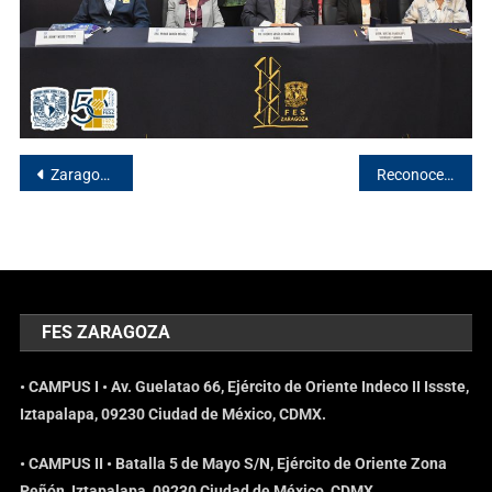
Zaragozanas llegan al podio en nacional de powerlifting
Reconocen a seis docentes de la FES Zaragoza por 50 años de trayectoria
FES ZARAGOZA
• CAMPUS I • Av. Guelatao 66, Ejército de Oriente Indeco II Issste,
Iztapalapa, 09230 Ciudad de México, CDMX.
• CAMPUS II • Batalla 5 de Mayo S/N, Ejército de Oriente Zona
Peñón, Iztapalapa, 09230 Ciudad de México, CDMX.