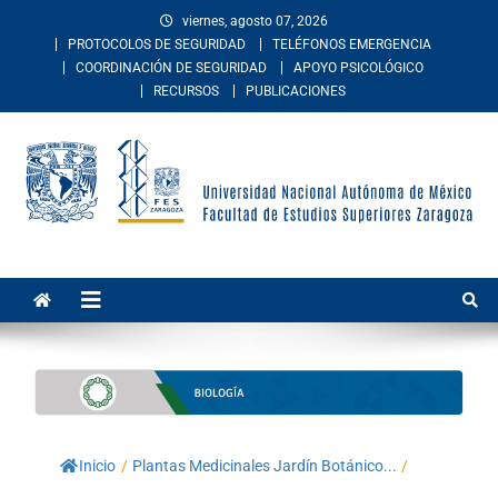
viernes, agosto 07, 2026
PROTOCOLOS DE SEGURIDAD
TELÉFONOS EMERGENCIA
COORDINACIÓN DE SEGURIDAD
APOYO PSICOLÓGICO
RECURSOS
PUBLICACIONES
Facultad de Estudios
La Facultad de Estudios Superiores Zaragoza es una entidad
académica multidisciplinaria de la Universidad Nacional Autónoma de
Superiores Zaragoza
México. Imparte educación en los niveles de licenciatura y posgrado
en las áreas de las ciencias de la salud, sociales, del comportamiento,
químico-biológicas, y de las ingenierías.
Inicio
/
Plantas Medicinales Jardín Botánico...
/