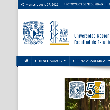
PROTOCOLOS DE SEGURIDAD
viernes, agosto 07, 2026
Facultad de Estudios Su
La Facultad de Estudios Superiores Zaragoza es una entida
las áreas de las ciencias de la salud, sociales, del comport
QUIÉNES SOMOS
OFERTA ACADÉMICA