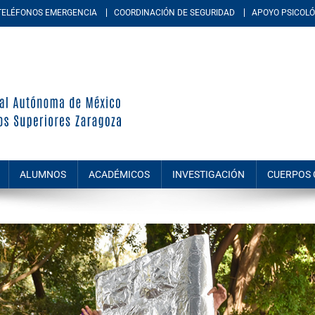
TELÉFONOS EMERGENCIA
COORDINACIÓN DE SEGURIDAD
APOYO PSICOLÓ
periores Zaragoza
d académica multidisciplinaria de la Universidad Nacional Autónoma de M
amiento, químico-biológicas, y de las ingenierías.
ALUMNOS
ACADÉMICOS
INVESTIGACIÓN
CUERPOS 