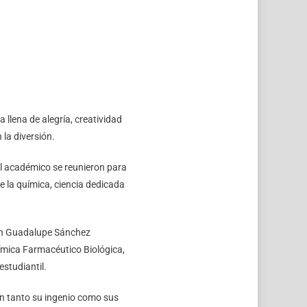
llena de alegría, creatividad
 la diversión.
al académico se reunieron para
e la química, ciencia dedicada
eth Guadalupe Sánchez
ímica Farmacéutico Biológica,
studiantil.
ron tanto su ingenio como sus