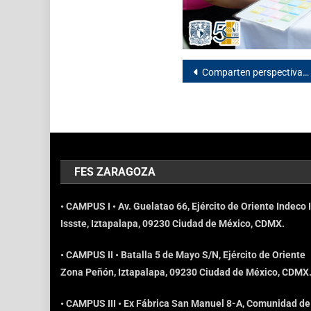
Comparten perspectivas de la transición energética en México
FES ZARAGOZA
• CAMPUS I • Av. Guelatao 66, Ejército de Oriente Indeco I
Issste, Iztapalapa, 09230 Ciudad de México, CDMX.
• CAMPUS II • Batalla 5 de Mayo S/N, Ejército de Oriente
Zona Peñón, Iztapalapa, 09230 Ciudad de México, CDMX
• CAMPUS III • Ex Fábrica San Manuel 8-A, Comunidad de