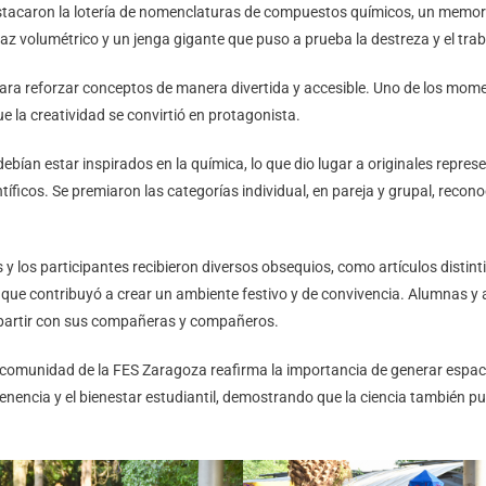
estacaron la lotería de nomenclaturas de compuestos químicos, un memor
z volumétrico y un jenga gigante que puso a prueba la destreza y el trab
ra reforzar conceptos de manera divertida y accesible. Uno de los mom
ue la creatividad se convirtió en protagonista.
debían estar inspirados en la química, lo que dio lugar a originales repre
icos. Se premiaron las categorías individual, en pareja y grupal, recono
 y los participantes recibieron diversos obsequios, como artículos distinti
lo que contribuyó a crear un ambiente festivo y de convivencia. Alumnas 
artir con sus compañeras y compañeros.
la comunidad de la FES Zaragoza reafirma la importancia de generar espac
tenencia y el bienestar estudiantil, demostrando que la ciencia también pu