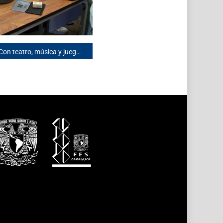
Con teatro, música y juegos la FES Zaragoza festeja el Día del Niño y la Niña