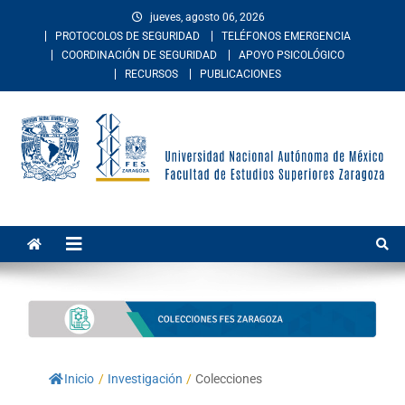
jueves, agosto 06, 2026
PROTOCOLOS DE SEGURIDAD
TELÉFONOS EMERGENCIA
COORDINACIÓN DE SEGURIDAD
APOYO PSICOLÓGICO
RECURSOS
PUBLICACIONES
Facultad de Estudios
La Facultad de Estudios Superiores Zaragoza es una entidad
académica multidisciplinaria de la Universidad Nacional Autónoma de
Superiores Zaragoza
México. Imparte educación en los niveles de licenciatura y posgrado
en las áreas de las ciencias de la salud, sociales, del comportamiento,
químico-biológicas, y de las ingenierías.
Inicio
/
Investigación
/
Colecciones