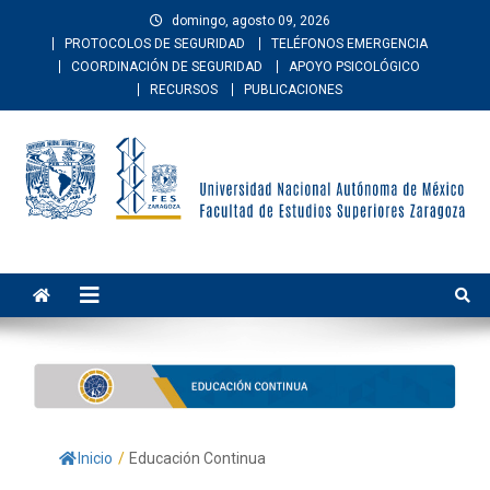
domingo, agosto 09, 2026
PROTOCOLOS DE SEGURIDAD
TELÉFONOS EMERGENCIA
COORDINACIÓN DE SEGURIDAD
APOYO PSICOLÓGICO
RECURSOS
PUBLICACIONES
Facultad de Estudios
La Facultad de Estudios Superiores Zaragoza es una entidad
académica multidisciplinaria de la Universidad Nacional Autónoma
Superiores Zaragoza
de México. Imparte educación en los niveles de licenciatura y
posgrado en las áreas de las ciencias de la salud, sociales, del
comportamiento, químico-biológicas, y de las ingenierías.
Inicio
/
Educación Continua