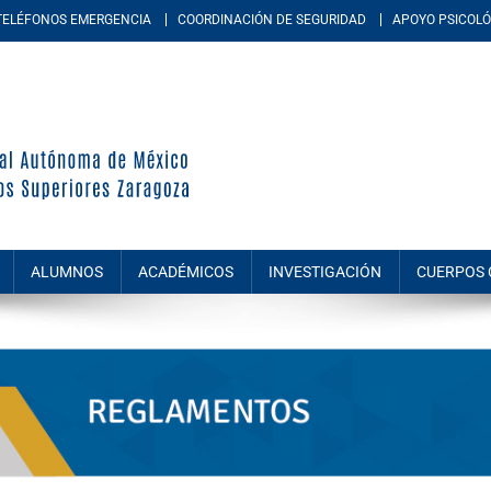
TELÉFONOS EMERGENCIA
COORDINACIÓN DE SEGURIDAD
APOYO PSICOLÓ
periores Zaragoza
d académica multidisciplinaria de la Universidad Nacional Autónoma de M
amiento, químico-biológicas, y de las ingenierías.
ALUMNOS
ACADÉMICOS
INVESTIGACIÓN
CUERPOS 