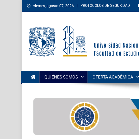
PROTOCOLOS DE SEGURIDAD
viernes, agosto 07, 2026
Facultad de Estudios Su
La Facultad de Estudios Superiores Zaragoza es una entida
las áreas de las ciencias de la salud, sociales, del comport
QUIÉNES SOMOS
OFERTA ACADÉMICA