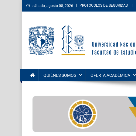
PROTOCOLOS DE SEGURIDAD
sábado, agosto 08, 2026
Facultad de Estudios Su
La Facultad de Estudios Superiores Zaragoza es una entida
las áreas de las ciencias de la salud, sociales, del comport
QUIÉNES SOMOS
OFERTA ACADÉMICA