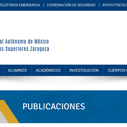
TELÉFONOS EMERGENCIA
COORDINACIÓN DE SEGURIDAD
APOYO PSICOL
periores Zaragoza
d académica multidisciplinaria de la Universidad Nacional Autónoma de M
amiento, químico-biológicas, y de las ingenierías.
ALUMNOS
ACADÉMICOS
INVESTIGACIÓN
CUERPOS 