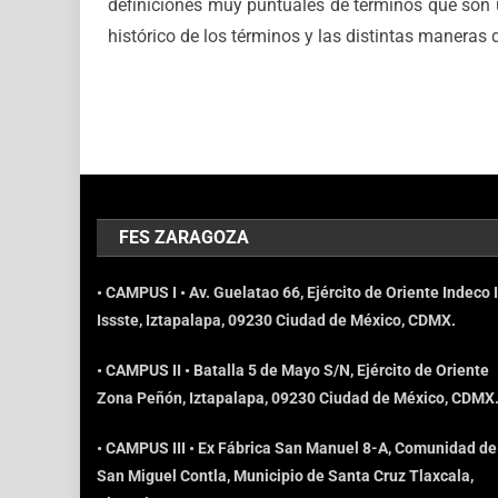
definiciones muy puntuales de términos que son 
histórico de los términos y las distintas maneras de
FES ZARAGOZA
• CAMPUS I • Av. Guelatao 66, Ejército de Oriente Indeco I
Issste, Iztapalapa, 09230 Ciudad de México, CDMX.
• CAMPUS II • Batalla 5 de Mayo S/N, Ejército de Oriente
Zona Peñón, Iztapalapa, 09230 Ciudad de México, CDMX
• CAMPUS III • Ex Fábrica San Manuel 8-A, Comunidad de
San Miguel Contla, Municipio de Santa Cruz Tlaxcala,