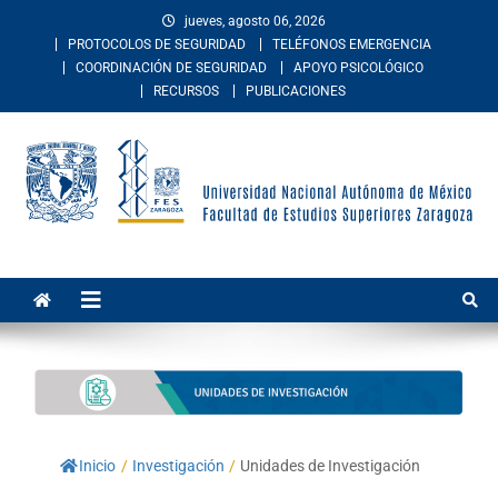
jueves, agosto 06, 2026
PROTOCOLOS DE SEGURIDAD
TELÉFONOS EMERGENCIA
COORDINACIÓN DE SEGURIDAD
APOYO PSICOLÓGICO
RECURSOS
PUBLICACIONES
Facultad de Estudios
La Facultad de Estudios Superiores Zaragoza es una entidad
académica multidisciplinaria de la Universidad Nacional Autónoma de
Superiores Zaragoza
México. Imparte educación en los niveles de licenciatura y posgrado
en las áreas de las ciencias de la salud, sociales, del comportamiento,
químico-biológicas, y de las ingenierías.
Inicio
/
Investigación
/
Unidades de Investigación