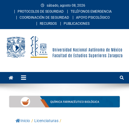
sábado, agosto 08, 2026
PROTOCOLOS DE SEGURIDAD
TELÉFONOS EMERGENCIA
COORDINACIÓN DE SEGURIDAD
APOYO PSICOLÓGICO
RECURSOS
PUBLICACIONES
Facultad de Estudios
La Facultad de Estudios Superiores Zaragoza es una entidad
académica multidisciplinaria de la Universidad Nacional Autónoma de
Superiores Zaragoza
México. Imparte educación en los niveles de licenciatura y posgrado
en las áreas de las ciencias de la salud, sociales, del comportamiento,
químico-biológicas, y de las ingenierías.
Inicio
/
Licenciaturas
/