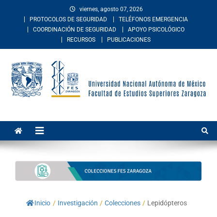
viernes, agosto 07, 2026
PROTOCOLOS DE SEGURIDAD
TELÉFONOS EMERGENCIA
COORDINACIÓN DE SEGURIDAD
APOYO PSICOLÓGICO
RECURSOS
PUBLICACIONES
Facultad de Estudios
La Facultad de Estudios Superiores Zaragoza es una entidad
académica multidisciplinaria de la Universidad Nacional Autónoma de
Superiores Zaragoza
México. Imparte educación en los niveles de licenciatura y posgrado
en las áreas de las ciencias de la salud, sociales, del comportamiento,
químico-biológicas, y de las ingenierías.
Inicio
/
Investigación
/
Colecciones
/
Lepidópteros