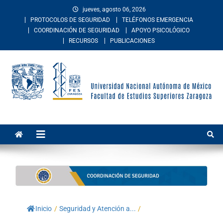
jueves, agosto 06, 2026
PROTOCOLOS DE SEGURIDAD
TELÉFONOS EMERGENCIA
COORDINACIÓN DE SEGURIDAD
APOYO PSICOLÓGICO
RECURSOS
PUBLICACIONES
Facultad de Estudios
La Facultad de Estudios Superiores Zaragoza es una entidad
académica multidisciplinaria de la Universidad Nacional Autónoma de
Superiores Zaragoza
México. Imparte educación en los niveles de licenciatura y posgrado
en las áreas de las ciencias de la salud, sociales, del comportamiento,
químico-biológicas, y de las ingenierías.
Inicio
/
Seguridad y Atención a...
/