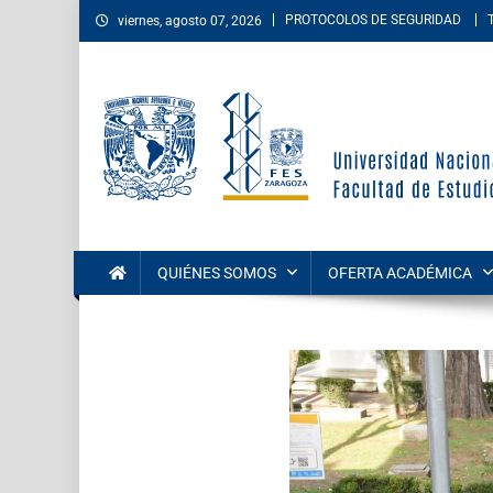
PROTOCOLOS DE SEGURIDAD
viernes, agosto 07, 2026
Facultad de Estudios Su
La Facultad de Estudios Superiores Zaragoza es una entida
las áreas de las ciencias de la salud, sociales, del comport
QUIÉNES SOMOS
OFERTA ACADÉMICA