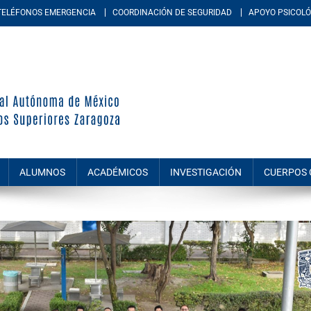
TELÉFONOS EMERGENCIA
COORDINACIÓN DE SEGURIDAD
APOYO PSICOLÓ
periores Zaragoza
d académica multidisciplinaria de la Universidad Nacional Autónoma de M
amiento, químico-biológicas, y de las ingenierías.
ALUMNOS
ACADÉMICOS
INVESTIGACIÓN
CUERPOS 