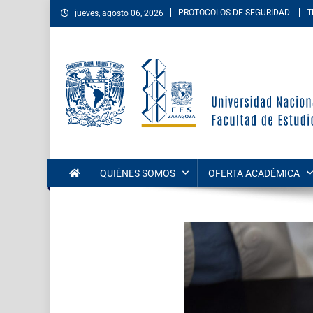
PROTOCOLOS DE SEGURIDAD
T
jueves, agosto 06, 2026
Facultad de Estudios Su
La Facultad de Estudios Superiores Zaragoza es una entida
las áreas de las ciencias de la salud, sociales, del comport
QUIÉNES SOMOS
OFERTA ACADÉMICA