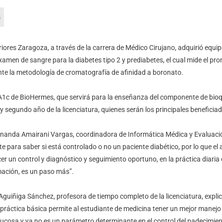
ores Zaragoza, a través de la carrera de Médico Cirujano, adquirió equip
amen de sangre para la diabetes tipo 2 y prediabetes, el cual mide el pr
nte la metodología de cromatografía de afinidad a boronato.
A1c de BioHermes, que servirá para la enseñanza del componente de bioqu
segundo año de la licenciatura, quienes serán los principales beneficiad
rnanda Amairani Vargas, coordinadora de Informática Médica y Evaluació
e para saber si está controlado o no un paciente diabético, por lo que el
er un control y diagnóstico y seguimiento oportuno, en la práctica diaria
ación, es un paso más”.
 Aguiñiga Sánchez, profesora de tiempo completo de la licenciatura, explicó
 práctica básica permite al estudiante de medicina tener un mejor manejo 
lucosa y ya no es un parámetro determinante en el control del padecimien