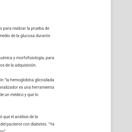
o para realizar la prueba de
omedio de la glucosa durante
ímica y morfofisiología, para
os de la adquisición.
n “la hemoglobina glicosilada
 analizador es una herramienta
 de un médico y que lo
 que el análisis de la
del paciente con diabetes. “Ya
to”.