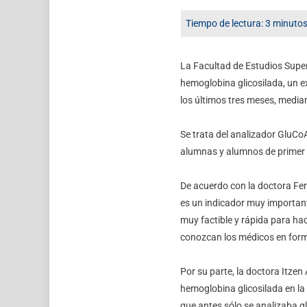
La Facultad de Estudios Superi
hemoglobina glicosilada, un ex
los últimos tres meses, media
Se trata del analizador GluCo
alumnas y alumnos de primer y 
De acuerdo con la doctora Fe
es un indicador muy important
muy factible y rápida para hac
conozcan los médicos en form
Por su parte, la doctora Itzen
hemoglobina glicosilada en la
que antes sólo se analizaba g