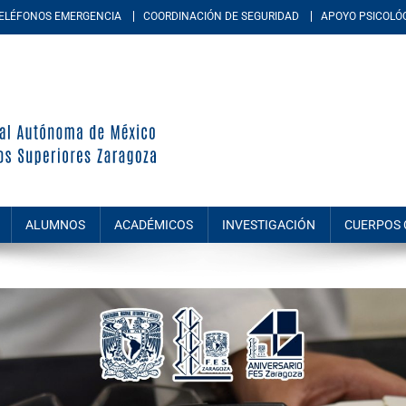
ELÉFONOS EMERGENCIA
COORDINACIÓN DE SEGURIDAD
APOYO PSICOLÓ
periores Zaragoza
d académica multidisciplinaria de la Universidad Nacional Autónoma de M
amiento, químico-biológicas, y de las ingenierías.
ALUMNOS
ACADÉMICOS
INVESTIGACIÓN
CUERPOS 