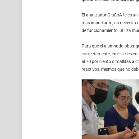
El analizador GluCoA1c es un e
más importante, no necesita un
de funcionamiento, utiliza mu
Para que el alumnado obtenga 
correctamente; en él se les en
al 70 por ciento o toallitas al
reactivos, mismos que no debe