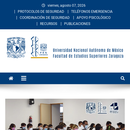
viernes, agosto 07, 2026
PROTOCOLOS DE SEGURIDAD
TELÉFONOS EMERGENCIA
COORDINACIÓN DE SEGURIDAD
APOYO PSICOLÓGICO
RECURSOS
PUBLICACIONES
Facultad de Estudios
La Facultad de Estudios Superiores Zaragoza es una entidad
académica multidisciplinaria de la Universidad Nacional Autónoma de
Superiores Zaragoza
México. Imparte educación en los niveles de licenciatura y posgrado
en las áreas de las ciencias de la salud, sociales, del comportamiento,
químico-biológicas, y de las ingenierías.