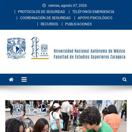
viernes, agosto 07, 2026
PROTOCOLOS DE SEGURIDAD
TELÉFONOS EMERGENCIA
COORDINACIÓN DE SEGURIDAD
APOYO PSICOLÓGICO
RECURSOS
PUBLICACIONES
Facultad de Estudios
La Facultad de Estudios Superiores Zaragoza es una entidad
académica multidisciplinaria de la Universidad Nacional Autónoma de
Superiores Zaragoza
México. Imparte educación en los niveles de licenciatura y posgrado
en las áreas de las ciencias de la salud, sociales, del comportamiento,
químico-biológicas, y de las ingenierías.