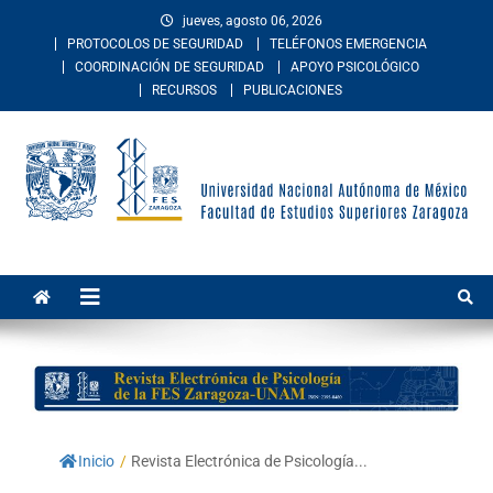
jueves, agosto 06, 2026
PROTOCOLOS DE SEGURIDAD
TELÉFONOS EMERGENCIA
COORDINACIÓN DE SEGURIDAD
APOYO PSICOLÓGICO
RECURSOS
PUBLICACIONES
Facultad de Estudios
La Facultad de Estudios Superiores Zaragoza es una entidad
académica multidisciplinaria de la Universidad Nacional Autónoma de
Superiores Zaragoza
México. Imparte educación en los niveles de licenciatura y posgrado
en las áreas de las ciencias de la salud, sociales, del comportamiento,
químico-biológicas, y de las ingenierías.
Inicio
/
Revista Electrónica de Psicología...